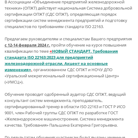
В Ассоциации «Объединение предприятий железнодорожной
техники» (ОПЖТ) действует национальная Система добровольной
сертификации ОПЖТ (СДС ОПЖТ), определяющая порядок
сертификации систем менеджмента предприятий и подготовку
специалистов по требованиям стандарта ISO 22163.
Предлагаем руководителям и специалистам Вашего предприятия
с 12-14 февраля 2024 г.
пройти обучение на курсе повышения
квалификации по теме
«
НОВЫЙ СТАНДАРТ. Требования
стандарта ISO 22163:2023 для предприятий
железнодорожной отрасли. Акцент на основные
изменения»
,
организованном СДС ОПЖТ и НОЧУ ДПО
«Уральский межрегиональный сертификационный Центр»
(«УМСЦ»).
Обучение проводит одобренный аудитор СДС ОПЖТ, ведущий
консультант систем менеджмента, преподаватель,
сертифицированный тренер в области ISO 22163 и ГОСТ Р ИСО
9001, член Рабочей группы СДС ОПЖТ по разработке ГОСТ
«Железнодорожное машиностроение. Система менеджмента
качества. Требования» Пальшина Екатерина Григорьевна.
По результатам обучения участникам будут выданы именные