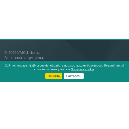
© 2020 УМСЦ-Центр
Все права защищены.
Сайт использует файлы cookie, обрабатываемые вашим браузером. Подробнее об
Екатеринбург, ул. Генеральская 3,
этом вы можете узнать в
Политике cookie
.
4 этаж, офис 409
Принять
Настроить
О компании
Новости
Статьи
Контакты
Политика cookies