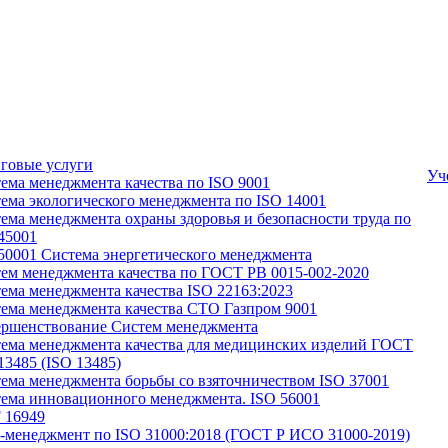
говые услуги
Уч
ема менеджмента качества по ISO 9001
ема экологического менеджмента по ISO 14001
ема менеджмента охраны здоровья и безопасности труда по
45001
50001 Системa энергетического менеджмента
ем менеджмента качества по ГОСТ РВ 0015-002-2020
ема менеджмента качества ISO 22163:2023
ема менеджмента качества СТО Газпром 9001
ршенствование Систем менеджмента
ема менеджмента качества для медицинских изделий ГОСТ
13485 (ISO 13485)
ема менеджмента борьбы со взяточничеством ISO 37001
ема инновационного менеджмента. ISO 56001
 16949
-менеджмент по ISO 31000:2018 (ГОСТ Р ИСО 31000-2019)