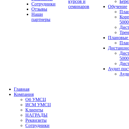
курсов и
Бере
Сотрудники
семинаров
Обучение
Отзывы
План
Наши
Корп
партнеры
5000
Дист
Трен
Плановые 
План
Дистанцио
Дист
5000
Дист
Аудит пос
Ауди
Главная
Компания
Об УМСЦ
ИСМ УМСЦ
Клиенты
НАГРАДЫ
Реквизиты
Сотрудники