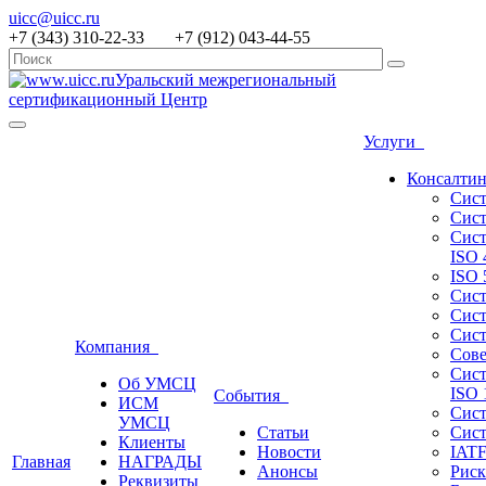
uicc@uicc.ru
+7 (343) 310-22-33 +7 (912) 043-44-55
Уральский межрегиональный
сертификационный Центр
Услуги
Консалтин
Сист
Сист
Сист
ISO 
ISO 
Сист
Сист
Сист
Компания
Сове
Сист
Об УМСЦ
ISO 
События
ИСМ
Сист
УМСЦ
Статьи
Сист
Клиенты
Новости
IATF
Главная
НАГРАДЫ
Анонсы
Риск
Реквизиты