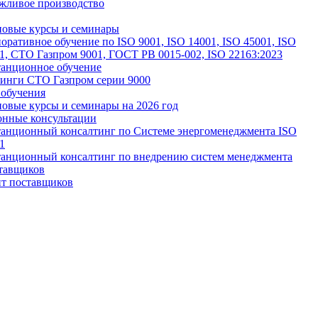
жливое производство
овые курсы и семинары
оративное обучение по ISO 9001, ISO 14001, ISO 45001, ISO
1, СТО Газпром 9001, ГОСТ РВ 0015-002, ISO 22163:2023
анционное обучение
инги СТО Газпром серии 9000
обучения
овые курсы и семинары на 2026 год
нные консультации
анционный консалтинг по Системе энергоменеджмента ISO
1
анционный консалтинг по внедрению систем менеджмента
тавщиков
т поставщиков