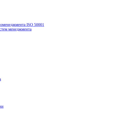
гоменеджмента ISO 50001
стем менеджмента
а
ии