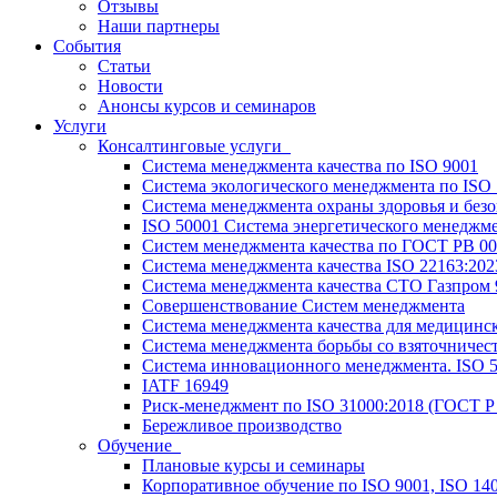
Отзывы
Наши партнеры
События
Статьи
Новости
Анонсы курсов и семинаров
Услуги
Консалтинговые услуги
Система менеджмента качества по ISO 9001
Система экологического менеджмента по ISO
Система менеджмента охраны здоровья и безо
ISO 50001 Системa энергетического менеджм
Систем менеджмента качества по ГОСТ РВ 00
Система менеджмента качества ISO 22163:202
Система менеджмента качества СТО Газпром 
Совершенствование Систем менеджмента
Система менеджмента качества для медицинс
Система менеджмента борьбы со взяточничес
Система инновационного менеджмента. ISO 
IATF 16949
Риск-менеджмент по ISO 31000:2018 (ГОСТ Р
Бережливое производство
Обучение
Плановые курсы и семинары
Корпоративное обучение по ISO 9001, ISO 140