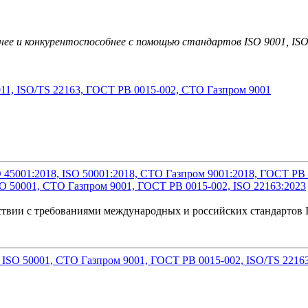
е и конкурентоспособнее с помощью стандартов ISO 9001, ISO 1
SO 50001, СТО Газпром 9001, ГОСТ РВ 0015-002, ISO 22163:2023
ствии с требованиями международных и российских стандартов I