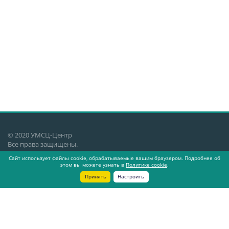
© 2020 УМСЦ-Центр
Все права защищены.
Сайт использует файлы cookie, обрабатываемые вашим браузером. Подробнее об
Екатеринбург, ул. Генеральская 3,
этом вы можете узнать в
Политике cookie
.
4 этаж, офис 409
Принять
Настроить
О компании
Новости