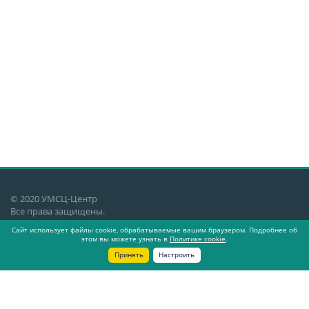
© 2020 УМСЦ-Центр
Все права защищены.
Сайт использует файлы cookie, обрабатываемые вашим браузером. Подробнее об
Екатеринбург, ул. Генеральская 3,
этом вы можете узнать в
Политике cookie
.
4 этаж, офис 409
Принять
Настроить
О компании
Новости