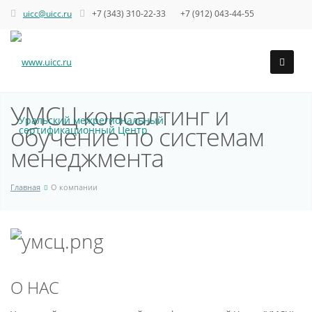
uicc@uicc.ru
+7 (343) 310-22-33 +7 (912) 043-44-55
УМСЦ консалтинг и
Уральский межрегиональный
обучение по системам
сертификационный Центр
менеджмента
Главная
О компании
О НАС