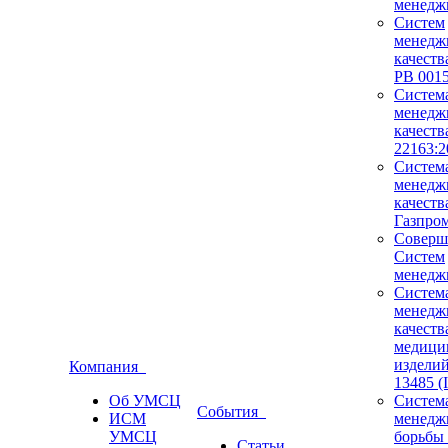
менедж
Систем
менедж
качест
РВ 0015
Систем
менедж
качеств
22163:2
Систем
менедж
качест
Газпро
Соверш
Систем
менедж
Систем
менедж
качеств
медици
издели
Компания
13485 (
Об УМСЦ
Систем
События
ИСМ
менедж
УМСЦ
борьбы 
Статьи