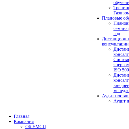
обучен
Тренин
Газпром
Плановые об
Планов
семина
год
Дистанцион
консультации
Дистан
консалт
Систем
энерго
ISO 50
Дистан
консалт
внедре
менедж
Аудит поста
Аудит 
Главная
Компания
Об УМСЦ