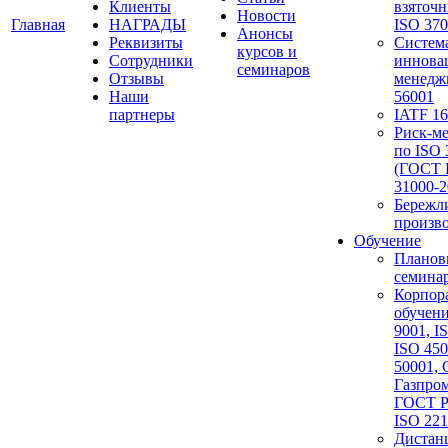
Клиенты
взяточ
Новости
Главная
НАГРАДЫ
ISO 37
Анонсы
Реквизиты
Систем
курсов и
Сотрудники
иннова
семинаров
Отзывы
менедж
Наши
56001
партнеры
IATF 1
Риск-м
по ISO 
(ГОСТ 
31000-2
Бережл
произв
Обучение
Планов
семина
Корпор
обучени
9001, I
ISO 450
50001,
Газпром
ГОСТ Р
ISO 221
Дистан