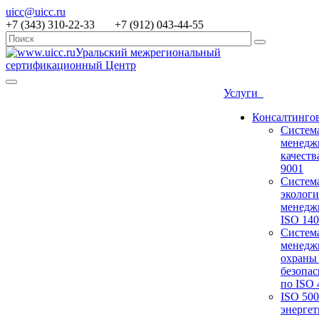
uicc@uicc.ru
+7 (343) 310-22-33 +7 (912) 043-44-55
Уральский межрегиональный
сертификационный Центр
Услуги
Консалтинго
Систем
менедж
качеств
9001
Систем
экологи
менедж
ISO 14
Систем
менедж
охраны 
безопас
по ISO 
ISO 50
энергет