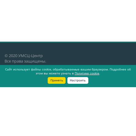
© 2020 УМСЦ-Центр
Все права защищены.
Сайт использует файлы cookie, обрабатываемые вашим браузером. Подробнее об
Екатеринбург, ул. Генеральская 3,
этом вы можете узнать в
Политике cookie
.
4 этаж, офис 409
Принять
Настроить
О компании
Новости
Статьи
Контакты
Политика cookies