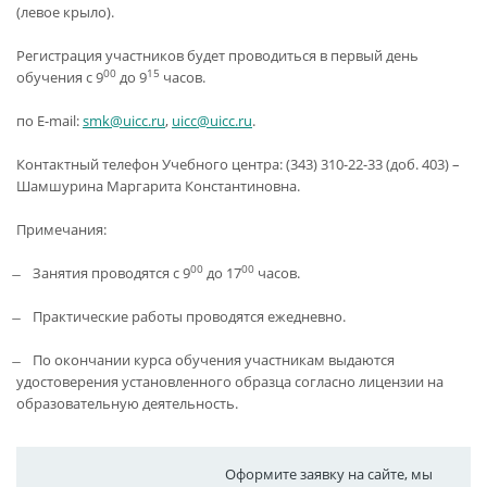
(левое крыло).
Регистрация участников будет проводиться в первый день
00
15
обучения с 9
до 9
часов.
по Е-mail:
smk@uicc.ru
,
uicc@uicc.ru
.
Контактный телефон Учебного центра: (343) 310-22-33 (доб. 403) –
Шамшурина Маргарита Константиновна.
Примечания:
00
00
̶ Занятия проводятся с 9
до 17
часов.
̶ Практические работы проводятся ежедневно.
̶ По окончании курса обучения участникам выдаются
удостоверения установленного образца согласно лицензии на
образовательную деятельность.
Оформите заявку на сайте, мы