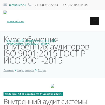
uicc@uicc.ru
+7 (343) 310-22-33 +7 (912) 043-44-55
Курс обучения
Уральский межрегиональный
внутренних аудиторов
сертификационный Центр
ISO 9001:2015 ГОСТ Р
ИСО 9001-2015
Главная
Информация
Акции
18-22 мая, 12-16 октября, 07-11 декабря 2026г.
Внутренний аудит системы